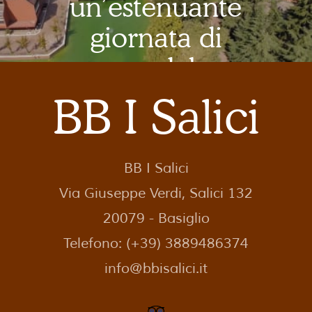
un’estenuante
giornata di
ospedale
BB I Salici
CHE ASPETTATE A
PRENOTARE?!
BB I Salici
Via Giuseppe Verdi, Salici 132
20079 - Basiglio
Telefono: (+39) 3889486374
info@bbisalici.it