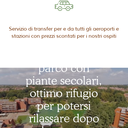
Il nostro Bed è
Servizio di transfer per e da tutti gli aeroporti e
stazioni con prezzi scontati per i nostri ospiti
immerso in un
bellissimo
parco con
piante secolari,
ottimo rifugio
per potersi
rilassare dopo