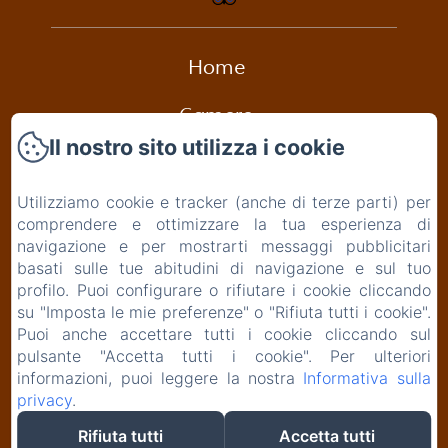
Home
Camere
Il nostro sito utilizza i cookie
Appartamento dei Cigni
Utilizziamo cookie e tracker (anche di terze parti) per
Colazione
comprendere e ottimizzare la tua esperienza di
navigazione e per mostrarti messaggi pubblicitari
Ristoranti
basati sulle tue abitudini di navigazione e sul tuo
profilo. Puoi configurare o rifiutare i cookie cliccando
Humanitas
su "Imposta le mie preferenze" o "Rifiuta tutti i cookie".
Puoi anche accettare tutti i cookie cliccando sul
Contatti
pulsante "Accetta tutti i cookie". Per ulteriori
informazioni, puoi leggere la nostra
Informativa sulla
privacy
.
Rifiuta tutti
Accetta tutti