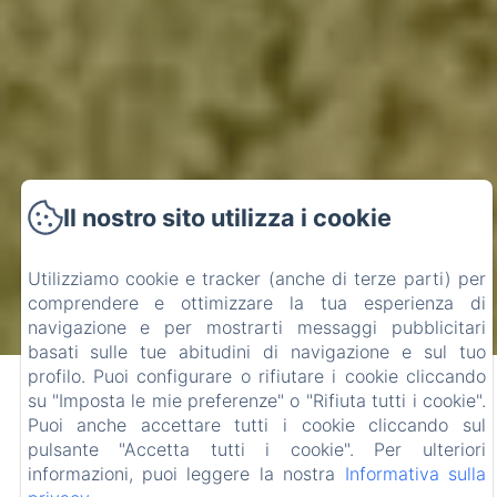
Il nostro sito utilizza i cookie
Utilizziamo cookie e tracker (anche di terze parti) per
comprendere e ottimizzare la tua esperienza di
navigazione e per mostrarti messaggi pubblicitari
basati sulle tue abitudini di navigazione e sul tuo
profilo. Puoi configurare o rifiutare i cookie cliccando
su "Imposta le mie preferenze" o "Rifiuta tutti i cookie".
Puoi anche accettare tutti i cookie cliccando sul
Il B&B I Salici vi da il
pulsante "Accetta tutti i cookie". Per ulteriori
informazioni, puoi leggere la nostra
Informativa sulla
Benvenuto